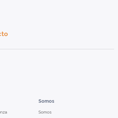
cto
Somos
enza
Somos