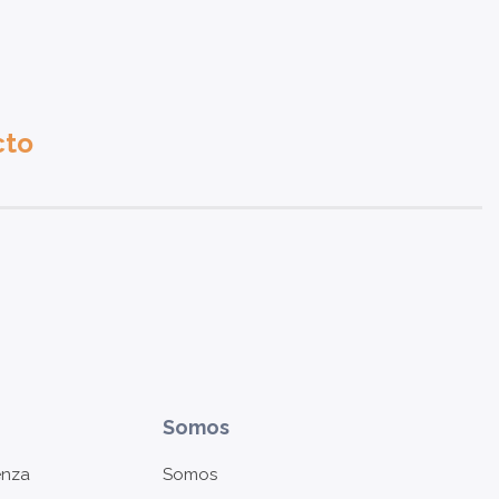
cto
Somos
enza
Somos